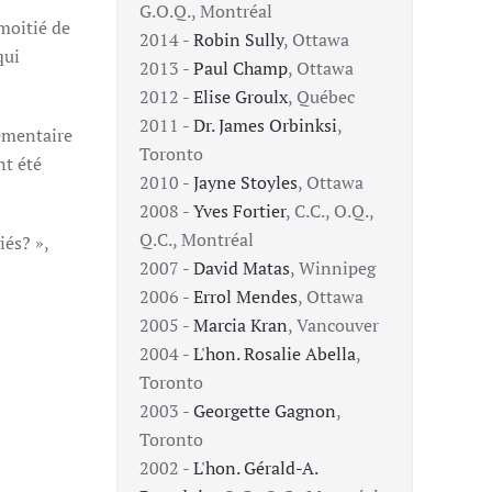
G.O.Q., Montréal
 moitié de
2014 -
Robin Sully
, Ottawa
qui
2013 -
Paul Champ
, Ottawa
2012 -
Elise Groulx
, Québec
2011 -
Dr. James Orbinksi
,
lementaire
Toronto
nt été
2010 -
Jayne Stoyles
, Ottawa
2008 -
Yves Fortier
, C.C., O.Q.,
Q.C., Montréal
iés? »,
2007 -
David Matas
, Winnipeg
2006 -
Errol Mendes
, Ottawa
2005 -
Marcia Kran
, Vancouver
2004 -
L'hon. Rosalie Abella
,
Toronto
2003 -
Georgette Gagnon
,
Toronto
2002 -
L'hon. Gérald-A.