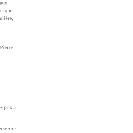
iaux
itiques
ulière,
Pierre
e prix a
personne