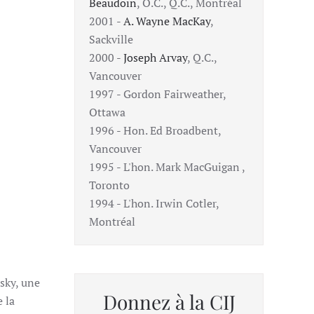
Beaudoin
, O.C., Q.C., Montréal
2001 -
A. Wayne MacKay
,
Sackville
2000 -
Joseph Arvay
, Q.C.,
Vancouver
1997 - Gordon Fairweather,
Ottawa
1996 - Hon. Ed Broadbent,
Vancouver
1995 - L'hon. Mark MacGuigan ,
Toronto
1994 - L'hon. Irwin Cotler,
Montréal
sky, une
Donnez à la CIJ
 la