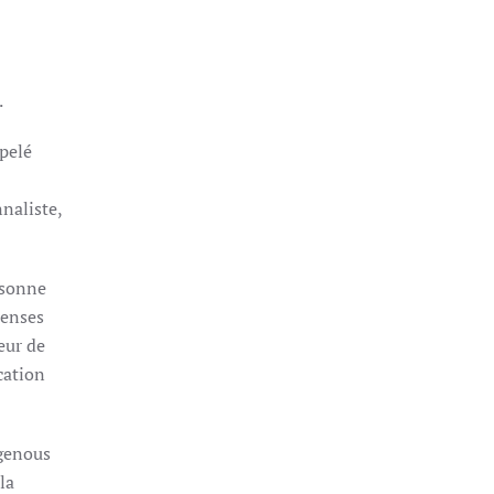
.
ppelé
nnaliste,
rsonne
penses
eur de
cation
igenous
la