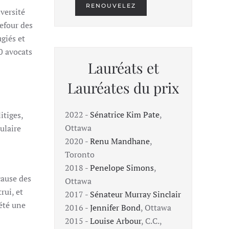
RENOUVELEZ
versité
refour des
ugiés et
0 avocats
Lauréats et
Lauréates du prix
2022 -
Sénatrice Kim Pate
,
itiges,
Ottawa
ulaire
2020 -
Renu Mandhane
,
Toronto
2018 -
Penelope Simons
,
cause des
Ottawa
rui, et
2017 -
Sénateur Murray Sinclair
 été une
2016 -
Jennifer Bond
, Ottawa
2015 -
Louise Arbour
, C.C.,