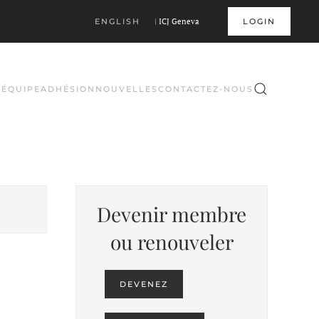
ENGLISH
|
ICJ Geneva
LOGIN
S
ÉQUIPE
ADHÉSION
NOUVELLES
CONTACTEZ-NOUS
Devenir membre
ou renouveler
DEVENEZ