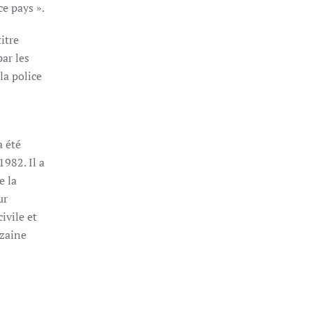
ce pays ».
itre
par les
la police
a été
982. Il a
e la
ur
ivile et
izaine