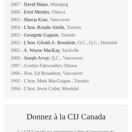
2007 -
David Matas
, Winnipeg
2006 -
Errol Mendes
, Ottawa
2005 -
Marcia Kran
, Vancouver
2004 -
L'hon. Rosalie Abella
, Toronto
2003 -
Georgette Gagnon
, Toronto
2002 -
L'hon. Gérald-A. Beaudoin
, O.C., Q.C., Montréal
2001 -
A. Wayne MacKay
, Sackville
2000 -
Joseph Arvay
, Q.C., Vancouver
1997 - Gordon Fairweather, Ottawa
1996 - Hon. Ed Broadbent, Vancouver
1995 - L'hon. Mark MacGuigan , Toronto
1994 - L'hon. Irwin Cotler, Montréal
Donnez à la CIJ Canada
La CIJ Canada est enregistrée à titre d’organisme de