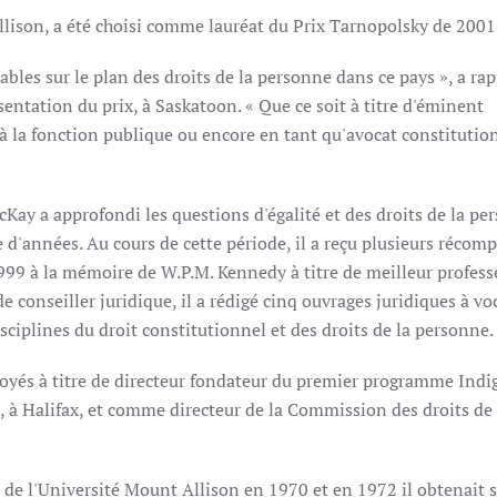
lison, a été choisi comme lauréat du Prix Tarnopolsky de 2001
bles sur le plan des droits de la personne dans ce pays », a ra
entation du prix, à Saskatoon. « Que ce soit à titre d'éminent
e à la fonction publique ou encore en tant qu'avocat constitutio
ay a approfondi les questions d'égalité et des droits de la pe
 d'années. Au cours de cette période, il a reçu plusieurs récom
999 à la mémoire de W.P.M. Kennedy à titre de meilleur profess
de conseiller juridique, il a rédigé cinq ouvrages juridiques à vo
sciplines du droit constitutionnel et des droits de la personne.
éployés à titre de directeur fondateur du premier programme Ind
, à Halifax, et comme directeur de la Commission des droits de 
 de l'Université Mount Allison en 1970 et en 1972 il obtenait 