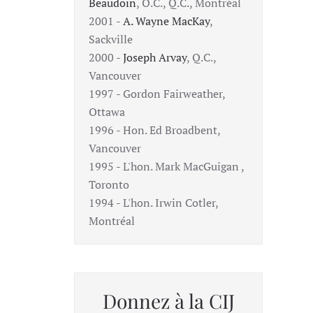
Beaudoin
, O.C., Q.C., Montréal
2001 -
A. Wayne MacKay
,
Sackville
2000 -
Joseph Arvay
, Q.C.,
Vancouver
1997 - Gordon Fairweather,
Ottawa
1996 - Hon. Ed Broadbent,
Vancouver
1995 - L'hon. Mark MacGuigan ,
Toronto
1994 - L'hon. Irwin Cotler,
Montréal
Donnez à la CIJ