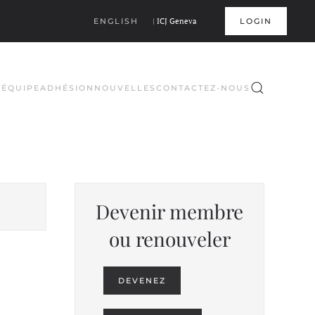
ENGLISH
|
ICJ Geneva
LOGIN
S
ÉQUIPE
ADHÉSION
NOUVELLES
CONTACTEZ-NOUS
Devenir membre
ou renouveler
DEVENEZ