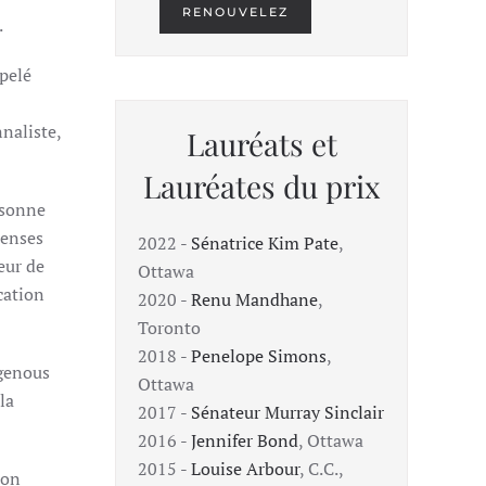
RENOUVELEZ
.
ppelé
nnaliste,
Lauréats et
Lauréates du prix
rsonne
penses
2022 -
Sénatrice Kim Pate
,
eur de
Ottawa
cation
2020 -
Renu Mandhane
,
Toronto
2018 -
Penelope Simons
,
igenous
Ottawa
la
2017 -
Sénateur Murray Sinclair
2016 -
Jennifer Bond
, Ottawa
2015 -
Louise Arbour
, C.C.,
son