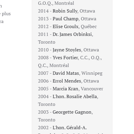
G.O.Q., Montréal
on
2014 -
Robin Sully
, Ottawa
e plus
2013 -
Paul Champ
, Ottawa
ra
2012 -
Elise Groulx
, Québec
2011 -
Dr. James Orbinksi
,
Toronto
2010 -
Jayne Stoyles
, Ottawa
2008 -
Yves Fortier
, C.C., O.Q.,
Q.C., Montréal
2007 -
David Matas
, Winnipeg
2006 -
Errol Mendes
, Ottawa
2005 -
Marcia Kran
, Vancouver
2004 -
L'hon. Rosalie Abella
,
Toronto
2003 -
Georgette Gagnon
,
Toronto
2002 -
L'hon. Gérald-A.